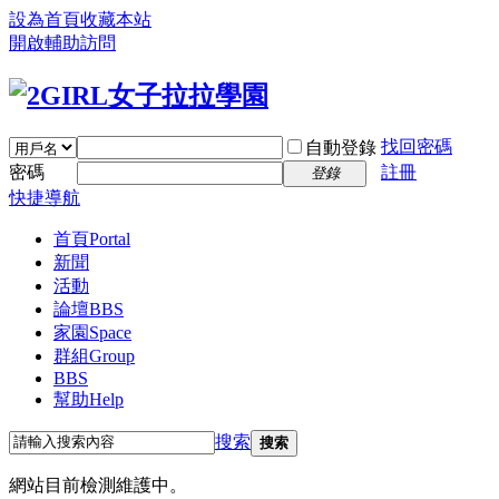
設為首頁
收藏本站
開啟輔助訪問
找回密碼
自動登錄
密碼
註冊
登錄
快捷導航
首頁
Portal
新聞
活動
論壇
BBS
家園
Space
群組
Group
BBS
幫助
Help
搜索
搜索
網站目前檢測維護中。