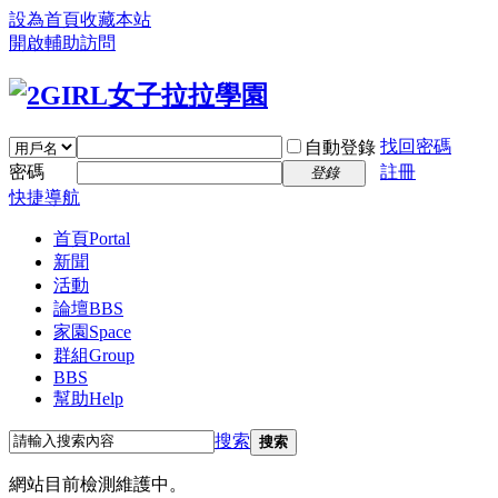
設為首頁
收藏本站
開啟輔助訪問
找回密碼
自動登錄
密碼
註冊
登錄
快捷導航
首頁
Portal
新聞
活動
論壇
BBS
家園
Space
群組
Group
BBS
幫助
Help
搜索
搜索
網站目前檢測維護中。