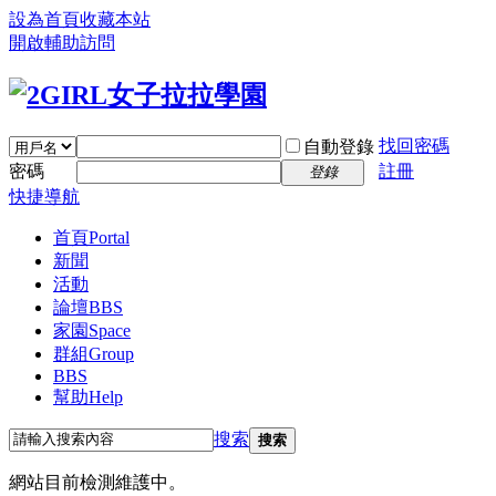
設為首頁
收藏本站
開啟輔助訪問
找回密碼
自動登錄
密碼
註冊
登錄
快捷導航
首頁
Portal
新聞
活動
論壇
BBS
家園
Space
群組
Group
BBS
幫助
Help
搜索
搜索
網站目前檢測維護中。