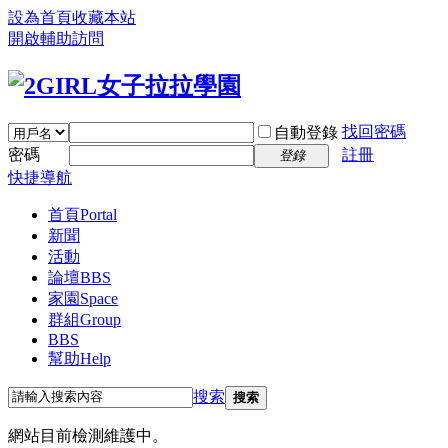
設為首頁
收藏本站
開啟輔助訪問
找回密碼
自動登錄
密碼
註冊
登錄
快捷導航
首頁
Portal
新聞
活動
論壇
BBS
家園
Space
群組
Group
BBS
幫助
Help
搜索
搜索
網站目前檢測維護中。