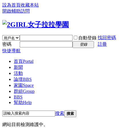
設為首頁
收藏本站
開啟輔助訪問
找回密碼
自動登錄
密碼
註冊
登錄
快捷導航
首頁
Portal
新聞
活動
論壇
BBS
家園
Space
群組
Group
BBS
幫助
Help
搜索
搜索
網站目前檢測維護中。