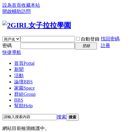
設為首頁
收藏本站
開啟輔助訪問
找回密碼
自動登錄
密碼
註冊
登錄
快捷導航
首頁
Portal
新聞
活動
論壇
BBS
家園
Space
群組
Group
BBS
幫助
Help
搜索
搜索
網站目前檢測維護中。