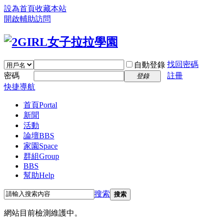
設為首頁
收藏本站
開啟輔助訪問
找回密碼
自動登錄
密碼
註冊
登錄
快捷導航
首頁
Portal
新聞
活動
論壇
BBS
家園
Space
群組
Group
BBS
幫助
Help
搜索
搜索
網站目前檢測維護中。