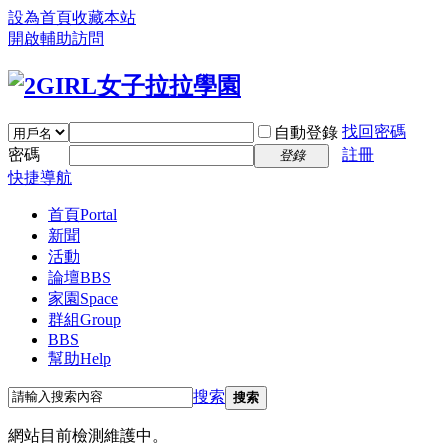
設為首頁
收藏本站
開啟輔助訪問
找回密碼
自動登錄
密碼
註冊
登錄
快捷導航
首頁
Portal
新聞
活動
論壇
BBS
家園
Space
群組
Group
BBS
幫助
Help
搜索
搜索
網站目前檢測維護中。