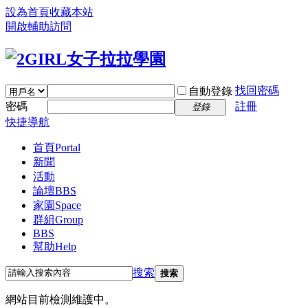
設為首頁
收藏本站
開啟輔助訪問
找回密碼
自動登錄
密碼
註冊
登錄
快捷導航
首頁
Portal
新聞
活動
論壇
BBS
家園
Space
群組
Group
BBS
幫助
Help
搜索
搜索
網站目前檢測維護中。