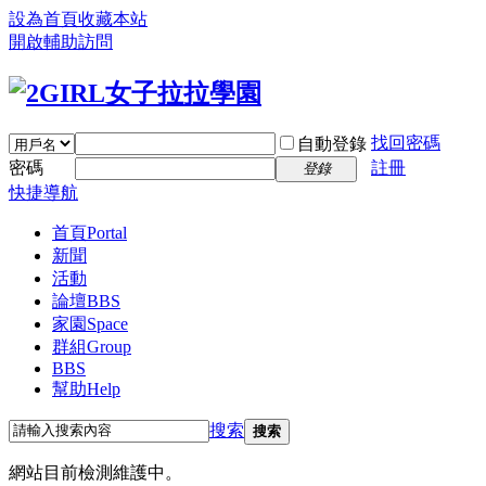
設為首頁
收藏本站
開啟輔助訪問
找回密碼
自動登錄
密碼
註冊
登錄
快捷導航
首頁
Portal
新聞
活動
論壇
BBS
家園
Space
群組
Group
BBS
幫助
Help
搜索
搜索
網站目前檢測維護中。