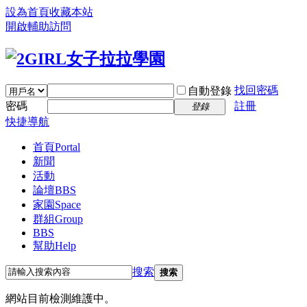
設為首頁
收藏本站
開啟輔助訪問
找回密碼
自動登錄
密碼
註冊
登錄
快捷導航
首頁
Portal
新聞
活動
論壇
BBS
家園
Space
群組
Group
BBS
幫助
Help
搜索
搜索
網站目前檢測維護中。