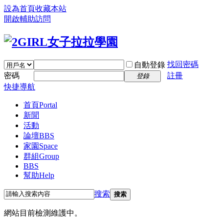
設為首頁
收藏本站
開啟輔助訪問
找回密碼
自動登錄
密碼
註冊
登錄
快捷導航
首頁
Portal
新聞
活動
論壇
BBS
家園
Space
群組
Group
BBS
幫助
Help
搜索
搜索
網站目前檢測維護中。