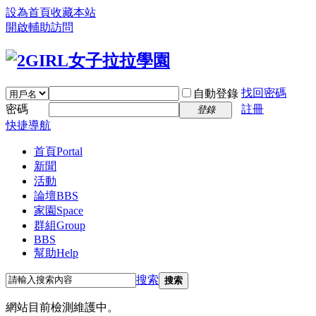
設為首頁
收藏本站
開啟輔助訪問
找回密碼
自動登錄
密碼
註冊
登錄
快捷導航
首頁
Portal
新聞
活動
論壇
BBS
家園
Space
群組
Group
BBS
幫助
Help
搜索
搜索
網站目前檢測維護中。