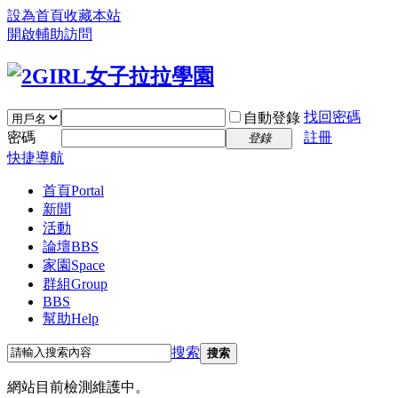
設為首頁
收藏本站
開啟輔助訪問
找回密碼
自動登錄
密碼
註冊
登錄
快捷導航
首頁
Portal
新聞
活動
論壇
BBS
家園
Space
群組
Group
BBS
幫助
Help
搜索
搜索
網站目前檢測維護中。