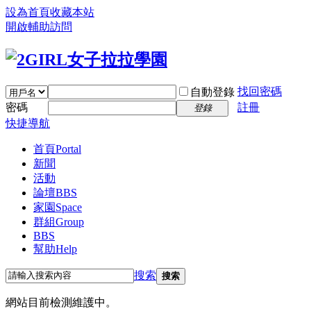
設為首頁
收藏本站
開啟輔助訪問
找回密碼
自動登錄
密碼
註冊
登錄
快捷導航
首頁
Portal
新聞
活動
論壇
BBS
家園
Space
群組
Group
BBS
幫助
Help
搜索
搜索
網站目前檢測維護中。