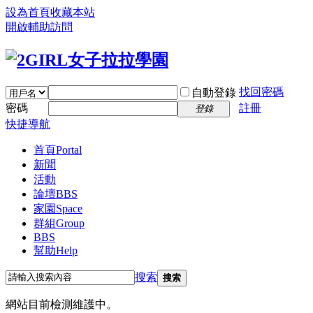
設為首頁
收藏本站
開啟輔助訪問
找回密碼
自動登錄
密碼
註冊
登錄
快捷導航
首頁
Portal
新聞
活動
論壇
BBS
家園
Space
群組
Group
BBS
幫助
Help
搜索
搜索
網站目前檢測維護中。