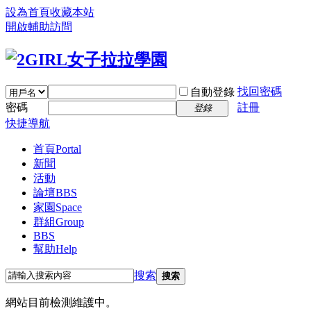
設為首頁
收藏本站
開啟輔助訪問
找回密碼
自動登錄
密碼
註冊
登錄
快捷導航
首頁
Portal
新聞
活動
論壇
BBS
家園
Space
群組
Group
BBS
幫助
Help
搜索
搜索
網站目前檢測維護中。