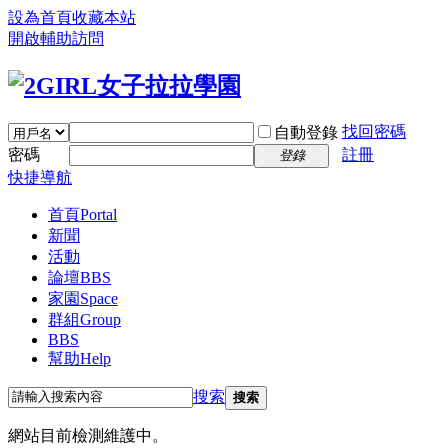
設為首頁
收藏本站
開啟輔助訪問
找回密碼
自動登錄
密碼
註冊
登錄
快捷導航
首頁
Portal
新聞
活動
論壇
BBS
家園
Space
群組
Group
BBS
幫助
Help
搜索
搜索
網站目前檢測維護中。