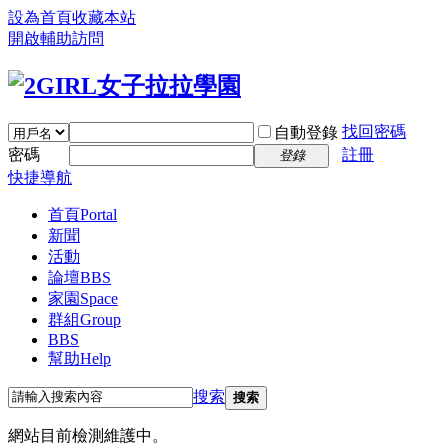
設為首頁
收藏本站
開啟輔助訪問
找回密碼
自動登錄
密碼
註冊
登錄
快捷導航
首頁
Portal
新聞
活動
論壇
BBS
家園
Space
群組
Group
BBS
幫助
Help
搜索
搜索
網站目前檢測維護中。