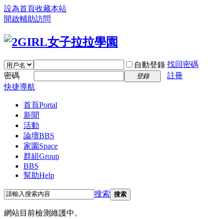
設為首頁
收藏本站
開啟輔助訪問
找回密碼
自動登錄
密碼
註冊
登錄
快捷導航
首頁
Portal
新聞
活動
論壇
BBS
家園
Space
群組
Group
BBS
幫助
Help
搜索
搜索
網站目前檢測維護中。