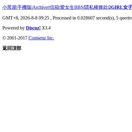
小黑屋
|
手機版
|
Archiver
|
信箱
|
愛女生BBS
|
隱私權條款
|
2GIRL
GMT+8, 2026-8-8 09:25
, Processed in 0.028607 second(s), 5 queries
Powered by
Discuz!
X3.4
© 2001-2017
Comsenz Inc.
返回頂部