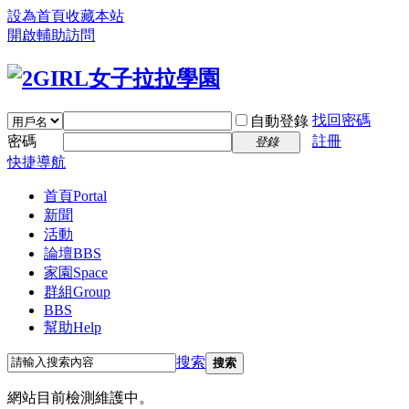
設為首頁
收藏本站
開啟輔助訪問
找回密碼
自動登錄
密碼
註冊
登錄
快捷導航
首頁
Portal
新聞
活動
論壇
BBS
家園
Space
群組
Group
BBS
幫助
Help
搜索
搜索
網站目前檢測維護中。