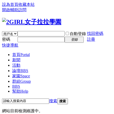
設為首頁
收藏本站
開啟輔助訪問
找回密碼
自動登錄
密碼
註冊
登錄
快捷導航
首頁
Portal
新聞
活動
論壇
BBS
家園
Space
群組
Group
BBS
幫助
Help
搜索
搜索
網站目前檢測維護中。