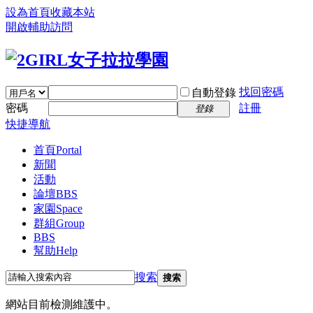
設為首頁
收藏本站
開啟輔助訪問
找回密碼
自動登錄
密碼
註冊
登錄
快捷導航
首頁
Portal
新聞
活動
論壇
BBS
家園
Space
群組
Group
BBS
幫助
Help
搜索
搜索
網站目前檢測維護中。