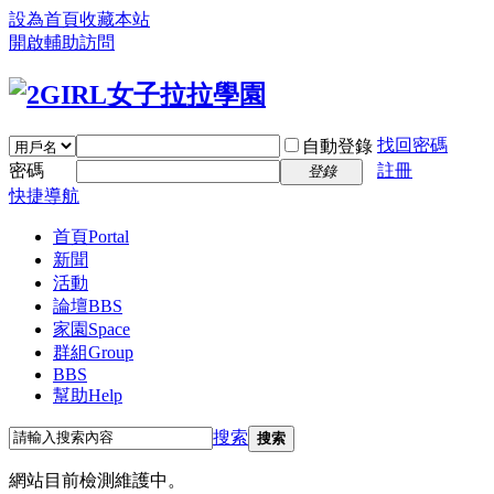
設為首頁
收藏本站
開啟輔助訪問
找回密碼
自動登錄
密碼
註冊
登錄
快捷導航
首頁
Portal
新聞
活動
論壇
BBS
家園
Space
群組
Group
BBS
幫助
Help
搜索
搜索
網站目前檢測維護中。