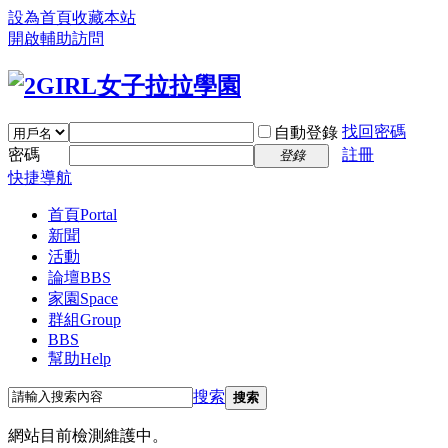
設為首頁
收藏本站
開啟輔助訪問
找回密碼
自動登錄
密碼
註冊
登錄
快捷導航
首頁
Portal
新聞
活動
論壇
BBS
家園
Space
群組
Group
BBS
幫助
Help
搜索
搜索
網站目前檢測維護中。