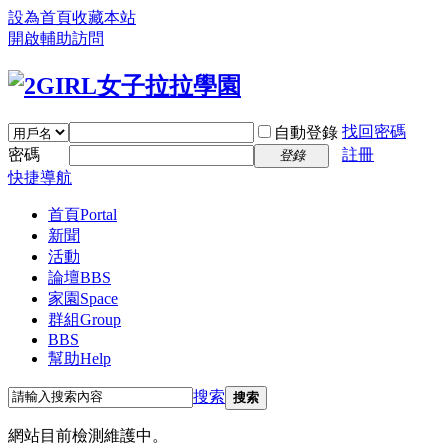
設為首頁
收藏本站
開啟輔助訪問
找回密碼
自動登錄
密碼
註冊
登錄
快捷導航
首頁
Portal
新聞
活動
論壇
BBS
家園
Space
群組
Group
BBS
幫助
Help
搜索
搜索
網站目前檢測維護中。