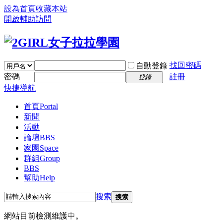
設為首頁
收藏本站
開啟輔助訪問
找回密碼
自動登錄
密碼
註冊
登錄
快捷導航
首頁
Portal
新聞
活動
論壇
BBS
家園
Space
群組
Group
BBS
幫助
Help
搜索
搜索
網站目前檢測維護中。