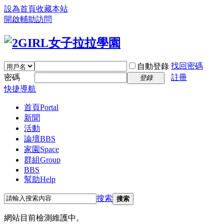
設為首頁
收藏本站
開啟輔助訪問
找回密碼
自動登錄
密碼
註冊
登錄
快捷導航
首頁
Portal
新聞
活動
論壇
BBS
家園
Space
群組
Group
BBS
幫助
Help
搜索
搜索
網站目前檢測維護中。