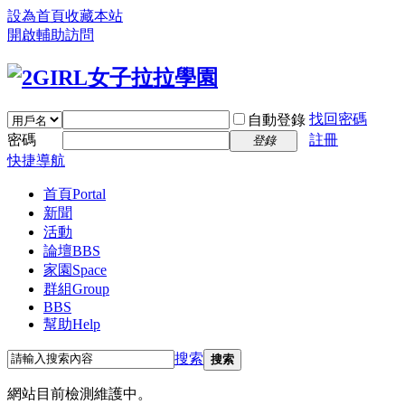
設為首頁
收藏本站
開啟輔助訪問
找回密碼
自動登錄
密碼
註冊
登錄
快捷導航
首頁
Portal
新聞
活動
論壇
BBS
家園
Space
群組
Group
BBS
幫助
Help
搜索
搜索
網站目前檢測維護中。