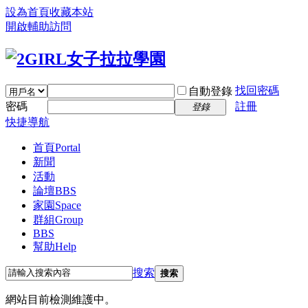
設為首頁
收藏本站
開啟輔助訪問
找回密碼
自動登錄
密碼
註冊
登錄
快捷導航
首頁
Portal
新聞
活動
論壇
BBS
家園
Space
群組
Group
BBS
幫助
Help
搜索
搜索
網站目前檢測維護中。