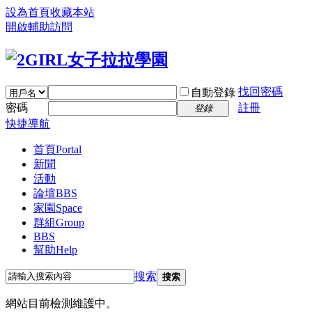
設為首頁
收藏本站
開啟輔助訪問
找回密碼
自動登錄
密碼
註冊
登錄
快捷導航
首頁
Portal
新聞
活動
論壇
BBS
家園
Space
群組
Group
BBS
幫助
Help
搜索
搜索
網站目前檢測維護中。