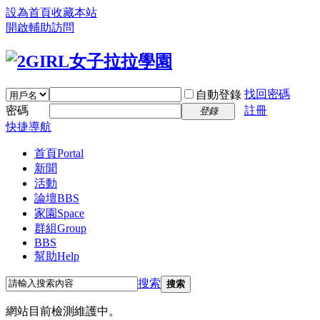
設為首頁
收藏本站
開啟輔助訪問
找回密碼
自動登錄
密碼
註冊
登錄
快捷導航
首頁
Portal
新聞
活動
論壇
BBS
家園
Space
群組
Group
BBS
幫助
Help
搜索
搜索
網站目前檢測維護中。