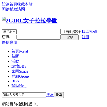
設為首頁
收藏本站
開啟輔助訪問
找回密碼
自動登錄
密碼
註冊
登錄
快捷導航
首頁
Portal
新聞
活動
論壇
BBS
家園
Space
群組
Group
BBS
幫助
Help
搜索
搜索
網站目前檢測維護中。