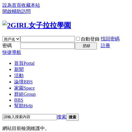
設為首頁
收藏本站
開啟輔助訪問
找回密碼
自動登錄
密碼
註冊
登錄
快捷導航
首頁
Portal
新聞
活動
論壇
BBS
家園
Space
群組
Group
BBS
幫助
Help
搜索
搜索
網站目前檢測維護中。