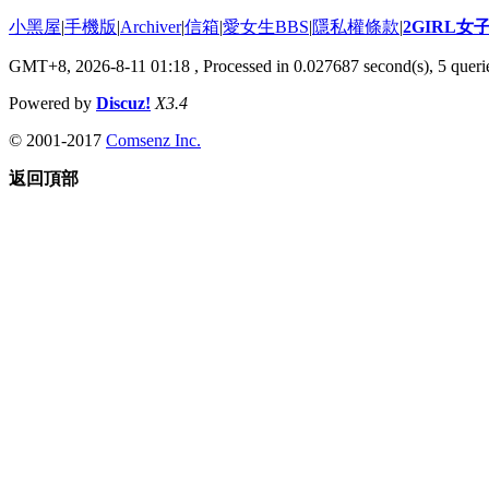
小黑屋
|
手機版
|
Archiver
|
信箱
|
愛女生BBS
|
隱私權條款
|
2GIRL
GMT+8, 2026-8-11 01:18
, Processed in 0.027687 second(s), 5 querie
Powered by
Discuz!
X3.4
© 2001-2017
Comsenz Inc.
返回頂部