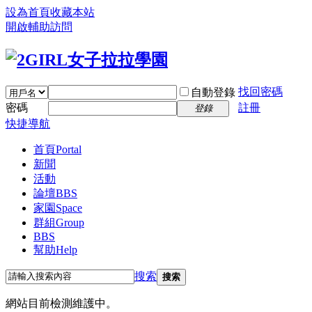
設為首頁
收藏本站
開啟輔助訪問
找回密碼
自動登錄
密碼
註冊
登錄
快捷導航
首頁
Portal
新聞
活動
論壇
BBS
家園
Space
群組
Group
BBS
幫助
Help
搜索
搜索
網站目前檢測維護中。