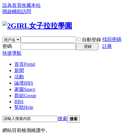
設為首頁
收藏本站
開啟輔助訪問
找回密碼
自動登錄
密碼
註冊
登錄
快捷導航
首頁
Portal
新聞
活動
論壇
BBS
家園
Space
群組
Group
BBS
幫助
Help
搜索
搜索
網站目前檢測維護中。