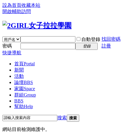
設為首頁
收藏本站
開啟輔助訪問
找回密碼
自動登錄
密碼
註冊
登錄
快捷導航
首頁
Portal
新聞
活動
論壇
BBS
家園
Space
群組
Group
BBS
幫助
Help
搜索
搜索
網站目前檢測維護中。