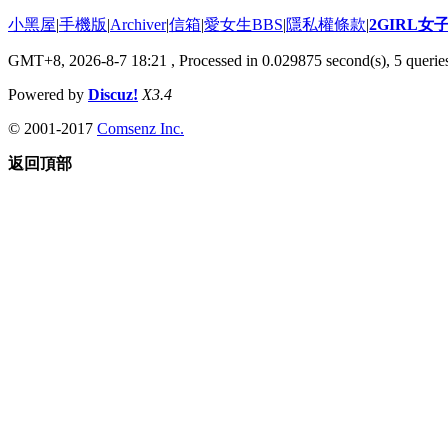
小黑屋
|
手機版
|
Archiver
|
信箱
|
愛女生BBS
|
隱私權條款
|
2GIRL
GMT+8, 2026-8-7 18:21
, Processed in 0.029875 second(s), 5 queries
Powered by
Discuz!
X3.4
© 2001-2017
Comsenz Inc.
返回頂部