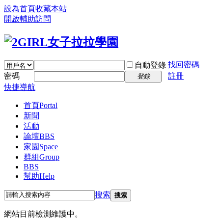
設為首頁
收藏本站
開啟輔助訪問
找回密碼
自動登錄
密碼
註冊
登錄
快捷導航
首頁
Portal
新聞
活動
論壇
BBS
家園
Space
群組
Group
BBS
幫助
Help
搜索
搜索
網站目前檢測維護中。