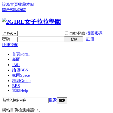
設為首頁
收藏本站
開啟輔助訪問
找回密碼
自動登錄
密碼
註冊
登錄
快捷導航
首頁
Portal
新聞
活動
論壇
BBS
家園
Space
群組
Group
BBS
幫助
Help
搜索
搜索
網站目前檢測維護中。