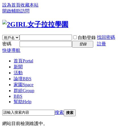
設為首頁
收藏本站
開啟輔助訪問
找回密碼
自動登錄
密碼
註冊
登錄
快捷導航
首頁
Portal
新聞
活動
論壇
BBS
家園
Space
群組
Group
BBS
幫助
Help
搜索
搜索
網站目前檢測維護中。