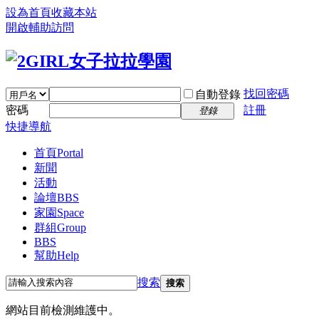
設為首頁
收藏本站
開啟輔助訪問
找回密碼
自動登錄
密碼
註冊
登錄
快捷導航
首頁
Portal
新聞
活動
論壇
BBS
家園
Space
群組
Group
BBS
幫助
Help
搜索
搜索
網站目前檢測維護中。