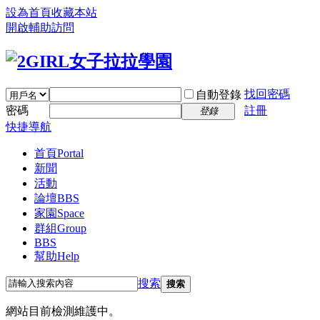
設為首頁
收藏本站
開啟輔助訪問
找回密碼
自動登錄
密碼
註冊
登錄
快捷導航
首頁
Portal
新聞
活動
論壇
BBS
家園
Space
群組
Group
BBS
幫助
Help
搜索
搜索
網站目前檢測維護中。