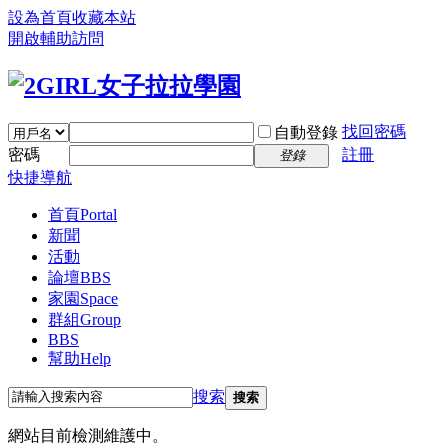
設為首頁
收藏本站
開啟輔助訪問
找回密碼
自動登錄
密碼
註冊
登錄
快捷導航
首頁
Portal
新聞
活動
論壇
BBS
家園
Space
群組
Group
BBS
幫助
Help
搜索
搜索
網站目前檢測維護中。