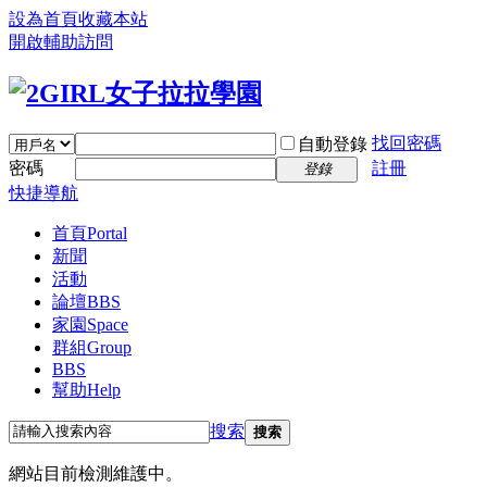
設為首頁
收藏本站
開啟輔助訪問
找回密碼
自動登錄
密碼
註冊
登錄
快捷導航
首頁
Portal
新聞
活動
論壇
BBS
家園
Space
群組
Group
BBS
幫助
Help
搜索
搜索
網站目前檢測維護中。