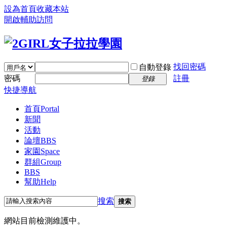
設為首頁
收藏本站
開啟輔助訪問
找回密碼
自動登錄
密碼
註冊
登錄
快捷導航
首頁
Portal
新聞
活動
論壇
BBS
家園
Space
群組
Group
BBS
幫助
Help
搜索
搜索
網站目前檢測維護中。