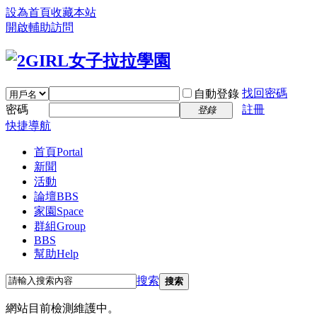
設為首頁
收藏本站
開啟輔助訪問
找回密碼
自動登錄
密碼
註冊
登錄
快捷導航
首頁
Portal
新聞
活動
論壇
BBS
家園
Space
群組
Group
BBS
幫助
Help
搜索
搜索
網站目前檢測維護中。