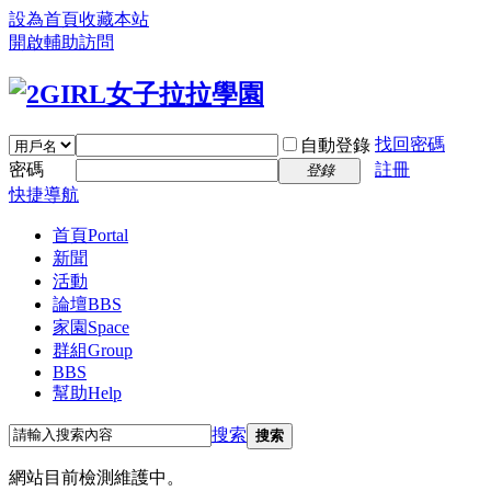
設為首頁
收藏本站
開啟輔助訪問
找回密碼
自動登錄
密碼
註冊
登錄
快捷導航
首頁
Portal
新聞
活動
論壇
BBS
家園
Space
群組
Group
BBS
幫助
Help
搜索
搜索
網站目前檢測維護中。