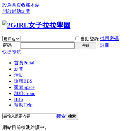
設為首頁
收藏本站
開啟輔助訪問
找回密碼
自動登錄
密碼
註冊
登錄
快捷導航
首頁
Portal
新聞
活動
論壇
BBS
家園
Space
群組
Group
BBS
幫助
Help
搜索
搜索
網站目前檢測維護中。