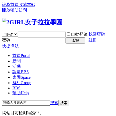
設為首頁
收藏本站
開啟輔助訪問
找回密碼
自動登錄
密碼
註冊
登錄
快捷導航
首頁
Portal
新聞
活動
論壇
BBS
家園
Space
群組
Group
BBS
幫助
Help
搜索
搜索
網站目前檢測維護中。